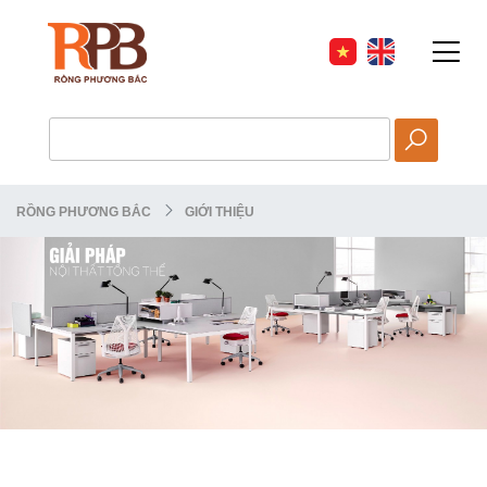
HOT
RỒNG PHƯƠNG BẮC
GIỚI THIỆU