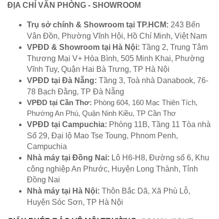
ĐỊA CHỈ VĂN PHÒNG - SHOWROOM
Trụ sở chính & Showroom tại TP.HCM:
243 Bến
Vân Đồn, Phường Vĩnh Hội, Hồ Chí Minh, Việt Nam
VPĐD & Showroom tại Hà Nội:
Tầng 2, Trung Tâm
Thương Mại V+ Hòa Bình, 505 Minh Khai, Phường
Vĩnh Tuy, Quận Hai Bà Trưng, TP Hà Nội
VPĐD tại Đà Nẵng:
Tầng 3, Toà nhà Danabook, 76-
78 Bạch Đằng, TP Đà Nẵng
VPĐD tại Cần Thơ:
Phòng 604, 160 Mạc Thiên Tích,
Phường An Phú, Quận Ninh Kiều, TP Cần Thơ
VPĐD tại Campuchia:
Phòng 11B, Tầng 11 Tòa nhà
Số 29, Đại lộ Mao Tse Toung, Phnom Penh,
Campuchia
Nhà máy tại Đồng Nai:
Lô H6-H8, Đường số 6, Khu
công nghiệp An Phước, Huyện Long Thành, Tỉnh
Đồng Nai
Nhà máy tại Hà Nội:
Thôn Bắc Dã, Xã Phù Lỗ,
Huyện Sóc Sơn, TP Hà Nội