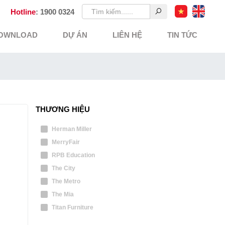
Hotline
: 1900 0324
OWNLOAD
DỰ ÁN
LIÊN HỆ
TIN TỨC
THƯƠNG HIỆU
Herman Miller
MerryFair
RPB Education
The City
The Metro
The Mia
Titan Furniture