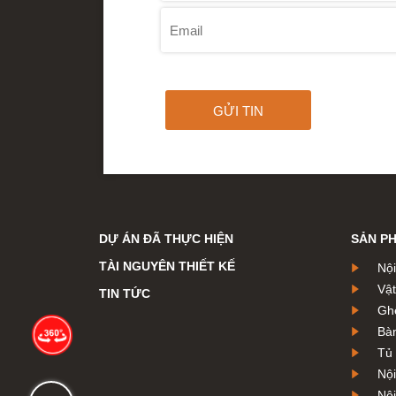
GỬI TIN
DỰ ÁN ĐÃ THỰC HIỆN
SẢN P
TÀI NGUYÊN THIẾT KẾ
Nộ
Vật
TIN TỨC
Gh
Bà
Tủ
Nộ
Nội