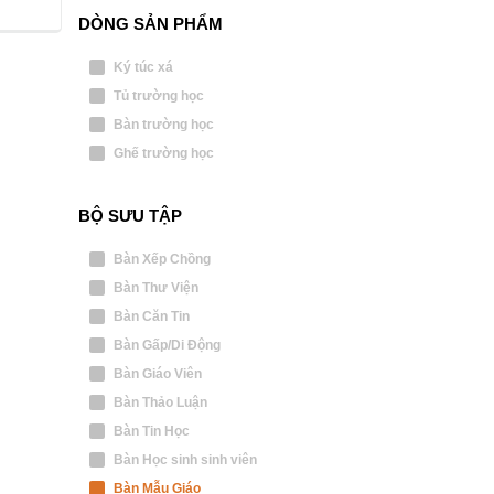
DÒNG SẢN PHẨM
Ký túc xá
Tủ trường học
Bàn trường học
Ghế trường học
BỘ SƯU TẬP
Bàn Xếp Chồng
Bàn Thư Viện
Bàn Căn Tin
Bàn Gấp/Di Động
Bàn Giáo Viên
Bàn Thảo Luận
Bàn Tin Học
Bàn Học sinh sinh viên
Bàn Mẫu Giáo