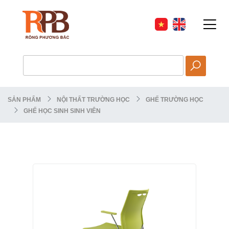
HOT
SẢN PHẨM
NỘI THẤT TRƯỜNG HỌC
GHẾ TRƯỜNG HỌC
GHẾ HỌC SINH SINH VIÊN